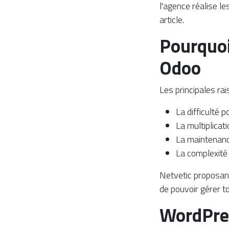
l'agence réalise le
article.
Pourquoi
Odoo
Les principales rai
La difficulté
La multiplicat
La maintenanc
La complexité 
Netvetic proposant
de pouvoir gérer 
WordPres