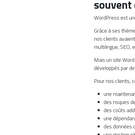
souvent 
WordPress est une s
Grâce à ses thèmes
nos clients avaien
multilingue, SEO, 
Mais un site Word
développés par des 
Pour nos clients, c
une maintenan
des risques de
des coûts addi
une dépendance
des données d
une gestion pl