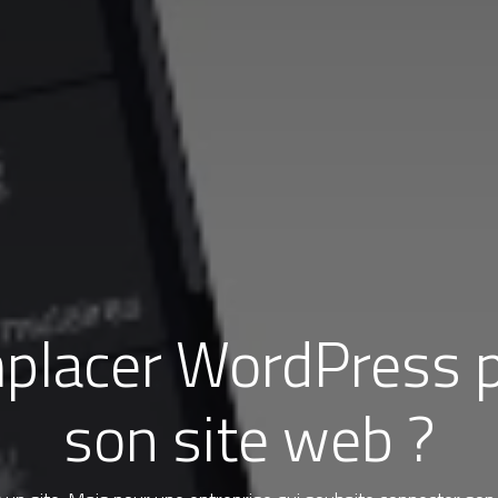
placer WordPress 
son site web ?